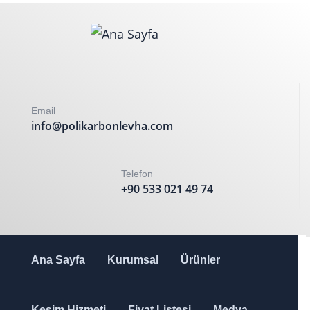
Email
info@polikarbonlevha.com
Telefon
+90 533 021 49 74
Ana Sayfa
Kurumsal
Ürünler
Kesim Hizmeti
Fiyat Listesi
Medya